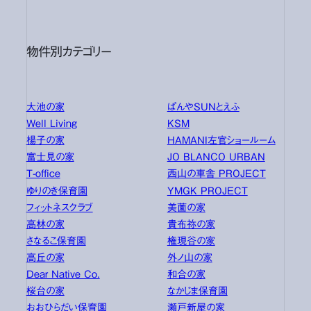
物件別カテゴリー
大池の家
ぱんやSUNとえふ
Well Living
KSM
楊子の家
HAMANI左官ショールーム
富士見の家
JO BLANCO URBAN
T-office
西山の車舎 PROJECT
ゆりのき保育園
YMGK PROJECT
フィットネスクラブ
美薗の家
高林の家
貴布祢の家
さなるこ保育園
権現谷の家
高丘の家
外ノ山の家
Dear Native Co.
和合の家
桜台の家
なかじま保育園
おおひらだい保育園
瀬戸新屋の家