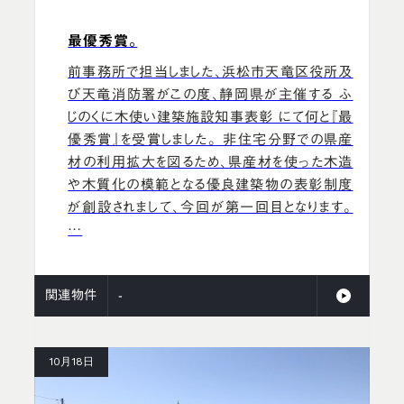
最優秀賞。
前事務所で担当しました、浜松市天竜区役所及
び天竜消防署がこの度、静岡県が主催する ふ
じのくに木使い建築施設知事表彰 にて何と『最
優秀賞』を受賞しました。 非住宅分野での県産
材の利用拡大を図るため、県産材を使った木造
や木質化の模範となる優良建築物の表彰制度
が創設されまして、今回が第一回目となります。
…
関連物件
-
10月18日