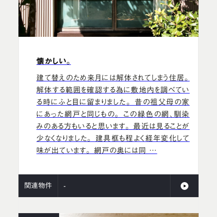
懐かしい。
建て替えのため来月には解体されてしまう住居。
解体する範囲を確認する為に敷地内を調べてい
る時にふと目に留まりました。 昔の祖父母の家
にあった網戸と同じもの。 この緑色の網、馴染
みのある方もいると思います。 最近は見ることが
少なくなりました。 建具框も程よく経年変化して
味が出ています。 網戸の奥には同 …
関連物件
-