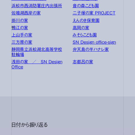
浜松市西消防署庄内出張所
音の森こども園
佐鳴湖西岸の家
二子塚の家 PROJECT
掛川の家
えんのき保育園
鴨江の家
高岡の家
上山手の家
みそらこども園
三方原の家
SN Design office-sign
静岡県立浜松湖北高等学校
弁天島の半ハナレ家
駐輪場
浅田の家 ／ SN Design
志都呂の家
Office
日付から振り返る