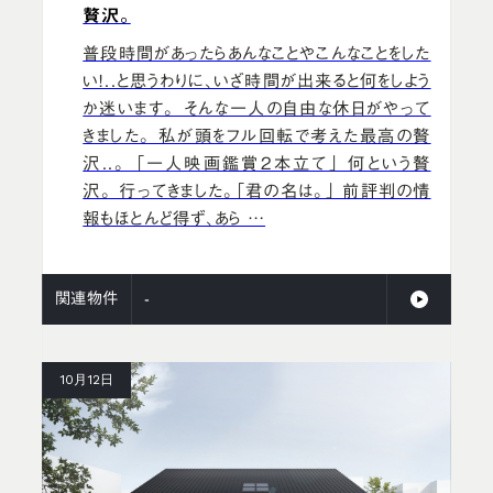
贅沢。
普段時間があったらあんなことやこんなことをした
い！..と思うわりに、いざ時間が出来ると何をしよう
か迷います。 そんな一人の自由な休日がやって
きました。 私が頭をフル回転で考えた最高の贅
沢..。 「一人映画鑑賞2本立て」 何という贅
沢。 行ってきました。「君の名は。」 前評判の情
報もほとんど得ず、あら …
関連物件
-
10月12日