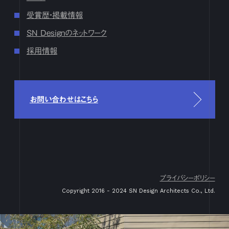
6月
1
2
3
4
5
6
7
8
9
10
11
12
13
14
15
16
17
18
19
20
21
22
23
24
25
26
27
28
29
30
受賞歴・掲載情報
5月
1
2
3
4
5
6
7
8
9
10
11
12
13
14
15
16
SN Designのネットワーク
17
18
19
20
21
22
23
24
25
26
27
28
29
30
31
採用情報
4月
1
2
3
4
5
6
7
8
9
10
11
12
13
14
15
16
17
18
19
20
21
22
23
24
25
26
27
28
29
30
3月
1
2
3
4
5
6
7
8
9
10
11
12
13
14
15
16
17
18
19
20
21
22
23
24
25
26
27
28
29
30
31
お問い合わせはこちら
2月
1
2
3
4
5
6
7
8
9
10
11
12
13
14
15
16
17
18
19
20
21
22
23
24
25
26
27
28
29
1月
1
2
3
4
5
6
7
8
9
10
11
12
13
14
15
16
17
18
19
20
21
22
23
24
25
26
27
28
29
30
31
2023
プライバシーポリシー
12月
1
2
3
4
5
6
7
8
9
10
11
12
13
14
15
16
Copyright 2016 - 2024 SN Design Architects Co., Ltd.
17
18
19
20
21
22
23
24
25
26
27
28
29
30
31
11月
1
2
3
4
5
6
7
8
9
10
11
12
13
14
15
16