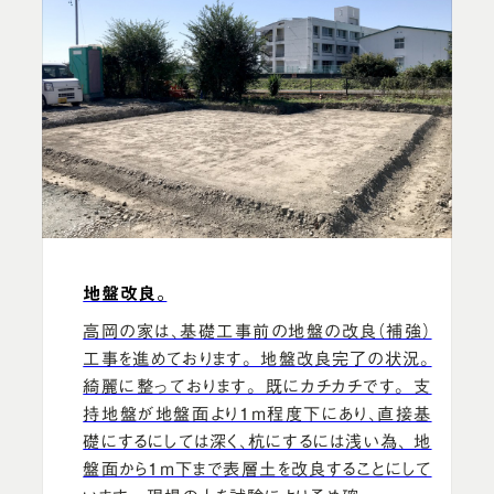
地盤改良。
高岡の家は、基礎工事前の地盤の改良（補強）
工事を進めております。 地盤改良完了の状況。
綺麗に整っております。 既にカチカチです。 支
持地盤が地盤面より1ｍ程度下にあり、直接基
礎にするにしては深く、杭にするには浅い為、 地
盤面から1ｍ下まで表層土を改良することにして