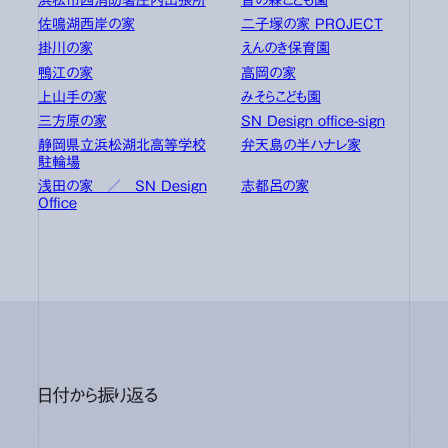
浜松市西消防署庄内出張所
音の森こども園
佐鳴湖西岸の家
二子塚の家 PROJECT
掛川の家
えんのき保育園
鴨江の家
高岡の家
上山手の家
みそらこども園
三方原の家
SN Design office-sign
静岡県立浜松湖北高等学校
弁天島の半ハナレ家
駐輪場
浅田の家 ／ SN Design
志都呂の家
Office
日付から振り返る