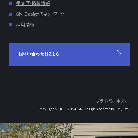
17
18
19
20
21
22
23
24
25
26
27
28
29
30
受賞歴・掲載情報
5月
1
2
3
4
5
6
7
8
9
10
11
12
13
14
15
16
SN Designのネットワーク
17
18
19
20
21
22
23
24
25
26
27
28
29
30
31
採用情報
4月
1
2
3
4
5
6
7
8
9
10
11
12
13
14
15
16
17
18
19
20
21
22
23
24
25
26
27
28
29
30
3月
1
2
3
4
5
6
7
8
9
10
11
12
13
14
15
16
17
18
19
20
21
22
23
24
25
26
27
28
29
30
31
お問い合わせはこちら
2月
1
2
3
4
5
6
7
8
9
10
11
12
13
14
15
16
17
18
19
20
21
22
23
24
25
26
27
28
29
1月
1
2
3
4
5
6
7
8
9
10
11
12
13
14
15
16
17
18
19
20
21
22
23
24
25
26
27
28
29
30
31
2023
プライバシーポリシー
12月
1
2
3
4
5
6
7
8
9
10
11
12
13
14
15
16
Copyright 2016 - 2024 SN Design Architects Co., Ltd.
17
18
19
20
21
22
23
24
25
26
27
28
29
30
31
11月
1
2
3
4
5
6
7
8
9
10
11
12
13
14
15
16
17
18
19
20
21
22
23
24
25
26
27
28
29
30