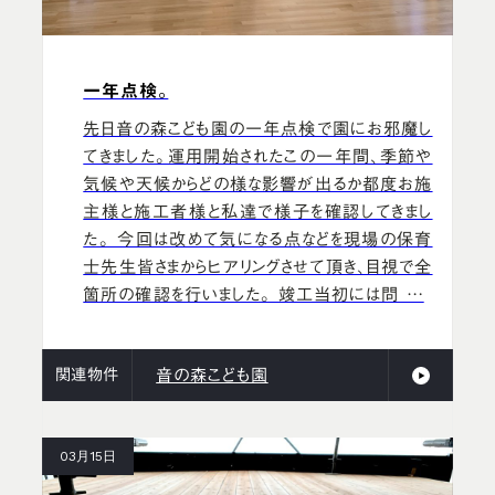
一年点検。
先日音の森こども園の一年点検で園にお邪魔し
てきました。運用開始されたこの一年間、季節や
気候や天候からどの様な影響が出るか都度お施
主様と施工者様と私達で様子を確認してきまし
た。 今回は改めて気になる点などを現場の保育
士先生皆さまからヒアリングさせて頂き、目視で全
箇所の確認を行いました。 竣工当初には問 …
関連物件
音の森こども園
03月15日