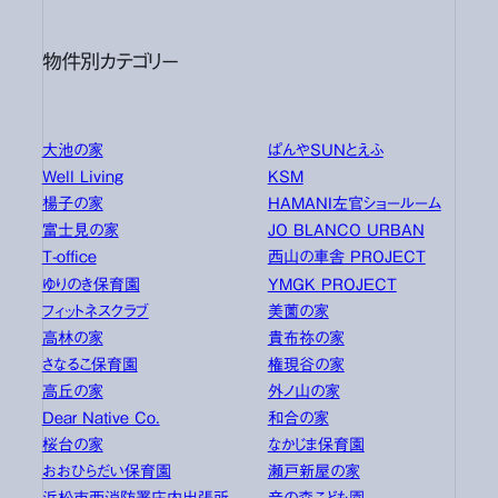
物件別カテゴリー
大池の家
ぱんやSUNとえふ
Well Living
KSM
楊子の家
HAMANI左官ショールーム
富士見の家
JO BLANCO URBAN
T-office
西山の車舎 PROJECT
ゆりのき保育園
YMGK PROJECT
フィットネスクラブ
美薗の家
高林の家
貴布祢の家
さなるこ保育園
権現谷の家
高丘の家
外ノ山の家
Dear Native Co.
和合の家
桜台の家
なかじま保育園
おおひらだい保育園
瀬戸新屋の家