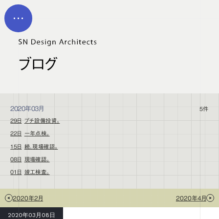
メイン コンテンツにスキップ
MEN
U
ブログ
2020年03月
5件
29日
プチ設備投資。
22日
一年点検。
15日
続、現場確認。
08日
現場確認。
01日
竣工検査。
2020年2月
2020年4月
2020年03月08日