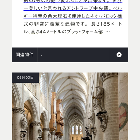
約40分の移動で訪れることが出来ます。 世界
一美しいと言われるアントワープ中央駅。ベル
ギー特産の色大理石を使用したネオ・バロック様
式の非常に豪華な建物です。 長さ185メート
ル、高さ44メートルのプラットフォーム部 …
関連物件
-
05月03日