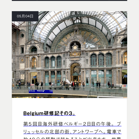
05月04日
Belgium研修記その３。
第5回目海外研修ベルギー2日目の午後。 ブ
リュッセルの北部の街、アントワープへ。電車で