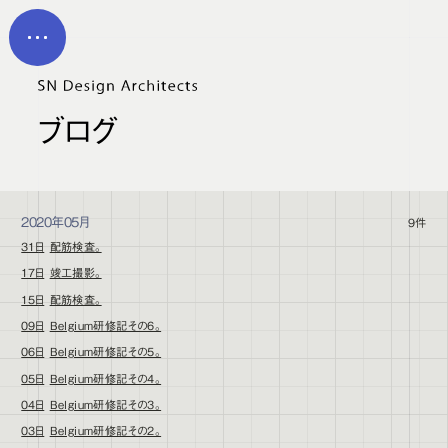
メイン コンテンツにスキップ
MEN
U
ブログ
2020年05月
9件
31日
配筋検査。
17日
竣工撮影。
15日
配筋検査。
09日
Belgium研修記その６。
06日
Belgium研修記その５。
05日
Belgium研修記その４。
04日
Belgium研修記その３。
03日
Belgium研修記その２。