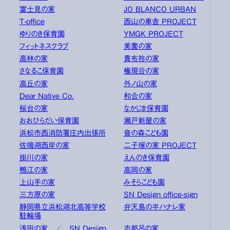
富士見の家
JO BLANCO URBAN
T-office
西山の車舎 PROJECT
ゆりのき保育園
YMGK PROJECT
フィットネスクラブ
美薗の家
高林の家
貴布祢の家
さなるこ保育園
権現谷の家
高丘の家
外ノ山の家
Dear Native Co.
和合の家
桜台の家
なかじま保育園
おおひらだい保育園
瀬戸新屋の家
浜松市西消防署庄内出張所
音の森こども園
佐鳴湖西岸の家
二子塚の家 PROJECT
掛川の家
えんのき保育園
鴨江の家
高岡の家
上山手の家
みそらこども園
三方原の家
SN Design office-sign
静岡県立浜松湖北高等学校
弁天島の半ハナレ家
駐輪場
浅田の家 ／ SN Design
志都呂の家