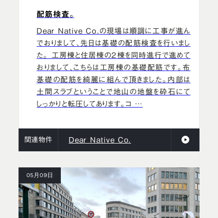
配筋検査。
Dear Native Co.の現場は順調に工事が進ん
でおりまして、先日は基礎の配筋検査を行いまし
た。 工房棟と住居棟の2棟を同時進行で進めて
おりまして、こちらは工房棟の基礎配筋です。布
基礎の配筋を綺麗に組んで頂きました。内部は
土間スラブということで地山の地盤を砕石にて
しっかりと転圧してあります。コ …
関連物件
Dear Native Co.
05月09日