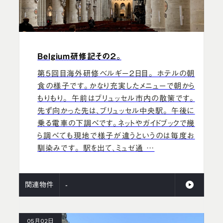
Belgium研修記その２。
第5回目海外研修ベルギー2日目。 ホテルの朝
食の様子です。かなり充実したメニューで朝から
もりもり。 午前はブリュッセル市内の散策です。
先ず向かった先は、ブリュッセル中央駅。 午後に
乗る電車の下調べです。ネットやガイドブックで幾
ら調べても現地で様子が違うというのは毎度お
馴染みです。 駅を出て、ミュゼ通 …
関連物件
-
05月02日