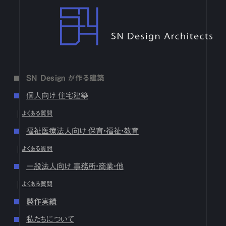
17
18
19
20
21
22
23
24
25
26
27
28
29
30
SN Design Architects
3月
1
2
3
4
5
6
7
8
9
10
11
12
13
14
15
16
17
18
19
20
21
22
23
24
25
26
27
28
29
30
31
2月
1
2
3
4
5
6
7
8
9
10
11
12
13
14
15
16
17
18
19
20
21
22
23
24
25
26
27
28
1月
1
2
3
4
5
6
7
8
9
10
11
12
13
14
15
16
SN Design が作る建築
17
18
19
20
21
22
23
24
25
26
27
28
29
30
31
個人向け 住宅建築
2024
よくある質問
12月
1
2
3
4
5
6
7
8
9
10
11
12
13
14
15
16
福祉医療法人向け 保育・福祉・教育
17
18
19
20
21
22
23
24
25
26
27
28
29
30
31
よくある質問
10月
1
2
3
4
5
6
7
8
9
10
11
12
13
14
15
16
17
18
19
20
21
22
23
24
25
26
27
28
29
30
31
一般法人向け 事務所・商業・他
9月
1
2
3
4
5
6
7
8
9
10
11
12
13
14
15
16
よくある質問
17
18
19
20
21
22
23
24
25
26
27
28
29
30
製作実績
8月
1
2
3
4
5
6
7
8
9
10
11
12
13
14
15
16
17
18
19
20
21
22
23
24
25
26
27
28
29
30
31
私たちについて