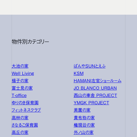
物件別カテゴリー
大池の家
ぱんやSUNとえふ
Well Living
KSM
楊子の家
HAMANI左官ショールーム
富士見の家
JO BLANCO URBAN
T-office
西山の車舎 PROJECT
ゆりのき保育園
YMGK PROJECT
フィットネスクラブ
美薗の家
高林の家
貴布祢の家
さなるこ保育園
権現谷の家
高丘の家
外ノ山の家