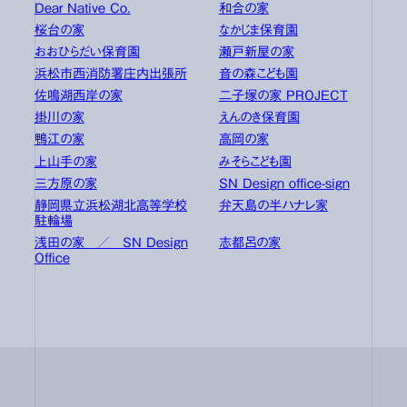
Dear Native Co.
和合の家
桜台の家
なかじま保育園
おおひらだい保育園
瀬戸新屋の家
浜松市西消防署庄内出張所
音の森こども園
佐鳴湖西岸の家
二子塚の家 PROJECT
掛川の家
えんのき保育園
鴨江の家
高岡の家
上山手の家
みそらこども園
三方原の家
SN Design office-sign
静岡県立浜松湖北高等学校
弁天島の半ハナレ家
駐輪場
浅田の家 ／ SN Design
志都呂の家
Office