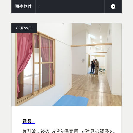
関連物件
-
02月22日
建具。
お引渡し後の みそら保育園 で建具の調整を。