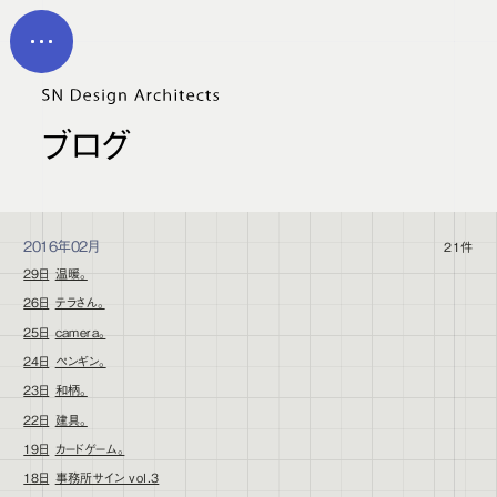
メイン コンテンツにスキップ
MEN
U
ブログ
2016年02月
21件
29日
温暖。
26日
テラさん。
25日
camera。
24日
ペンギン。
23日
和柄。
22日
建具。
19日
カードゲーム。
18日
事務所サイン vol.3