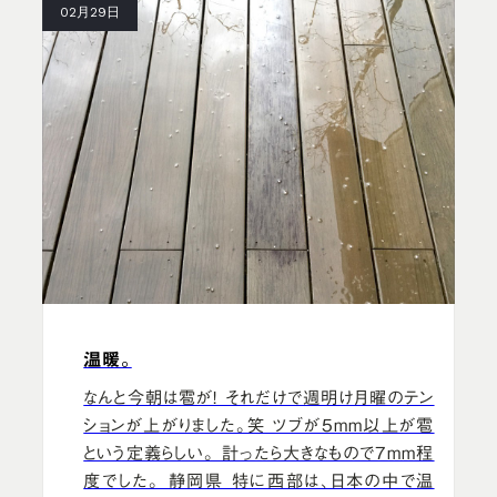
02月29日
温暖。
なんと今朝は雹が！ それだけで週明け月曜のテン
ションが上がりました。笑 ツブが5mm以上が雹
という定義らしい。 計ったら大きなもので7mm程
度でした。 静岡県 特に西部は、日本の中で温