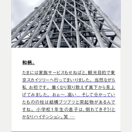
和柄。
たまには家族サービスもせねばと、観光目的で東
京スカイツリーへ行ってまいりました。 当然ながら
私 お初です。 着くなり取り敢えず真下から見上
げてみました。 おぉ～、高い.. そして分かってい
たものの柱は結構ブツブツと突起物があるんで
すね。 小学校1年生の息子は、倒れてきそう！と
かなりハイテンション。笑 …