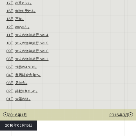
17日
お茶カフェ。
16日
刺激を受ける。
15日
不覚。
12日
ampさん。
11日
大人の修学旅行 vol.4
10日
大人の修学旅行 vol.3
09日
大人の修学旅行 vol.2
08日
大人の修学旅行 vol.1
05日
世界のANDO。
04日
豊岡総合会館へ。
03日
見学会。
02日
掲載されました。
01日
太陽の塔。
2016年1月
2016年3月
2016年02月15日