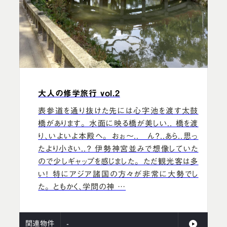
大人の修学旅行 vol.2
表参道を通り抜けた先には心字池を渡す太鼓
橋があります。 水面に映る橋が美しい.. 橋を渡
り、いよいよ本殿へ。 おぉ～.. ん？..あら..思っ
たより小さい..？ 伊勢神宮並みで想像していた
ので少しギャップを感じました。 ただ観光客は多
い！ 特にアジア諸国の方々が非常に大勢でし
た。 ともかく、学問の神 …
関連物件
-