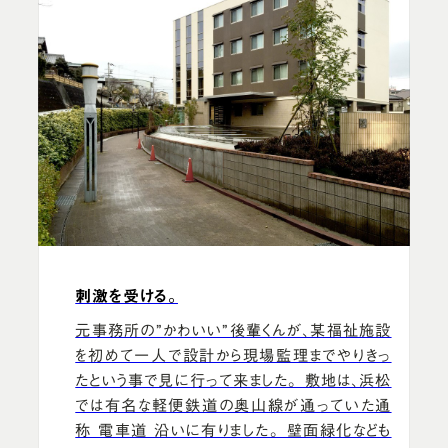
刺激を受ける。
元事務所の”かわいい”後輩くんが、某福祉施設
を初めて一人で設計から現場監理までやりきっ
たという事で見に行って来ました。 敷地は、浜松
では有名な軽便鉄道の奥山線が通っていた通
称 電車道 沿いに有りました。 壁面緑化なども