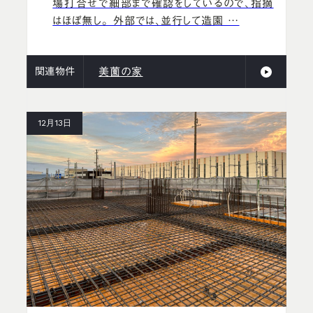
場打合せで細部まで確認をしているので、指摘
はほぼ無し。 外部では、並行して造園 …
関連物件
美薗の家
12月13日