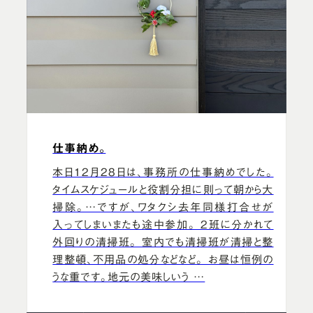
仕事納め。
本日12月28日は、事務所の仕事納めでした。
タイムスケジュールと役割分担に則って朝から大
掃除。…ですが、ワタクシ去年同様打合せが
入ってしまいまたも途中参加。 2班に分かれて
外回りの清掃班。 室内でも清掃班が清掃と整
理整頓、不用品の処分などなど。 お昼は恒例の
うな重です。地元の美味しいう …