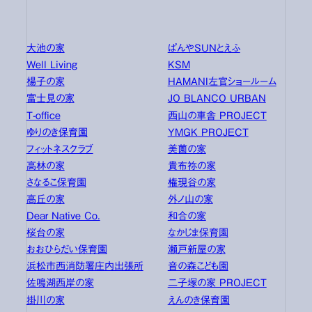
大池の家
ぱんやSUNとえふ
Well Living
KSM
楊子の家
HAMANI左官ショールーム
富士見の家
JO BLANCO URBAN
T-office
西山の車舎 PROJECT
ゆりのき保育園
YMGK PROJECT
フィットネスクラブ
美薗の家
高林の家
貴布祢の家
さなるこ保育園
権現谷の家
高丘の家
外ノ山の家
Dear Native Co.
和合の家
桜台の家
なかじま保育園
おおひらだい保育園
瀬戸新屋の家
浜松市西消防署庄内出張所
音の森こども園
佐鳴湖西岸の家
二子塚の家 PROJECT
掛川の家
えんのき保育園