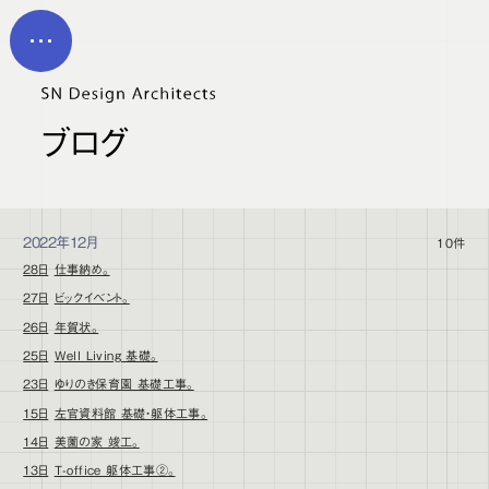
メイン コンテンツにスキップ
MEN
U
ブログ
2022年12月
10件
28日
仕事納め。
27日
ビックイベント。
26日
年賀状。
25日
Well Living 基礎。
23日
ゆりのき保育園 基礎工事。
15日
左官資料館 基礎・躯体工事。
14日
美薗の家 竣工。
13日
T-office 躯体工事②。