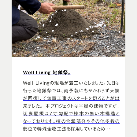
Well Living 地鎮祭。
Well Livingの現場が着工いたしました。先日は
行った地鎮祭では、雨予報にもかかわらず天候
が回復して無事工事のスタートを切ることが出
来ました。 本プロジェクトは平屋の建物ですが、
切妻屋根は7寸勾配で棟木の無い木構造と
なっております。棟の合掌部分やその他多数の
部位で特殊金物工法を採用しているため …