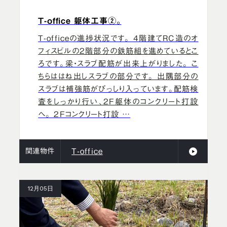
T-office 躯体工事②。
T-officeの進捗状況です。 4階建てRC造のオ
フィスビルの2階部分の鉄筋組を進めているとこ
ろです。梁・スラブ配筋が出来上がりました。 こ
ちらははね出しスラブの部分です。 出隅部分の
スラブは補強筋がびっしり入っています。配筋検
査をしっかり行い、2F躯体のコンクリート打設
へ。 2Fコンクリート打設 …
関連物件
T-office
12月05日