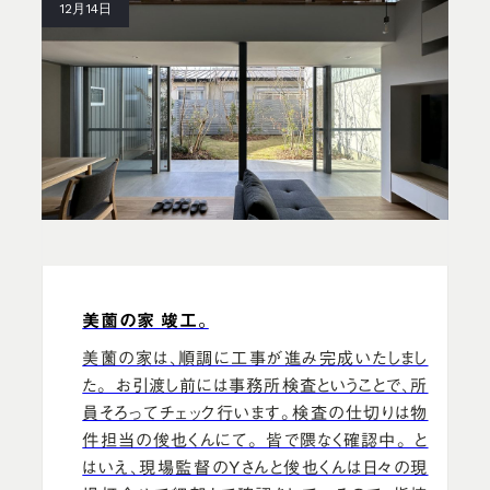
12月14日
美薗の家 竣工。
美薗の家は、順調に工事が進み完成いたしまし
た。 お引渡し前には事務所検査ということで、所
員そろってチェック行います。検査の仕切りは物
件担当の俊也くんにて。 皆で隈なく確認中。 と
はいえ、現場監督のYさんと俊也くんは日々の現