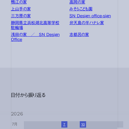
鴨江の家
高岡の家
上山手の家
みそらこども園
三方原の家
SN Design office-sign
静岡県立浜松湖北高等学校
弁天島の半ハナレ家
駐輪場
浅田の家 ／ SN Design
志都呂の家
Office
日付から振り返る
2026
7月
1
2
3
4
5
6
7
8
9
10
11
12
13
14
15
16