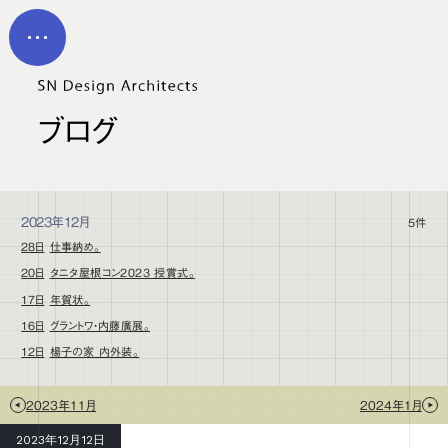
メイン コンテンツにスキップ
MEN
U
ブログ
2023年12月
5件
28日
仕事納め。
20日
タニタ屋根コン2023 授賞式。
17日
年賀状。
16日
グラントワ・内藤廣展。
12日
楊子の家 内外装。
2023年11月
2024年1月
2023年12月12日