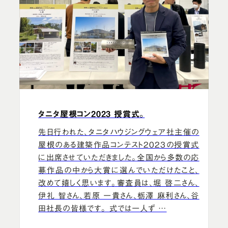
タニタ屋根コン2023 授賞式。
先日行われた、タニタハウジングウェア社主催の
屋根のある建築作品コンテスト2023の授賞式
に出席させていただきました。全国から多数の応
募作品の中から大賞に選んでいただけたこと、
改めて嬉しく思います。審査員は、堀 啓二さん、
伊礼 智さん、若原 一貴さん、栃澤 麻利さん、谷
田社長の皆様です。 式では一人ず …