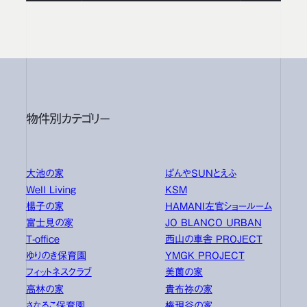
物件別カテゴリー
大池の家
ぱんやSUNとえふ
Well Living
KSM
楊子の家
HAMANI左官ショールーム
富士見の家
JO BLANCO URBAN
T-office
西山の車舎 PROJECT
ゆりのき保育園
YMGK PROJECT
フィットネスクラブ
美薗の家
高林の家
貴布祢の家
さなるこ保育園
権現谷の家