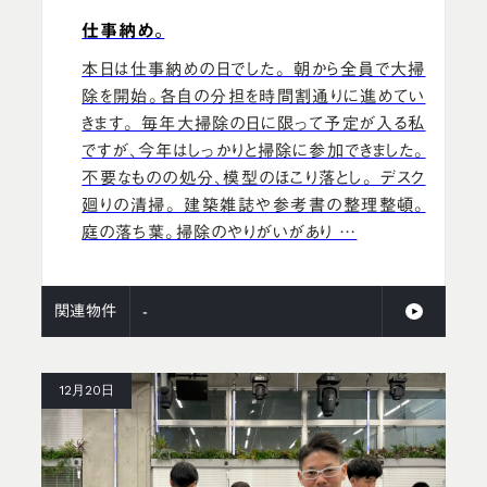
仕事納め。
本日は仕事納めの日でした。 朝から全員で大掃
除を開始。各自の分担を時間割通りに進めてい
きます。 毎年大掃除の日に限って予定が入る私
ですが、今年はしっかりと掃除に参加できました。
不要なものの処分、模型のほこり落とし。 デスク
廻りの清掃。 建築雑誌や参考書の整理整頓。
庭の落ち葉。掃除のやりがいがあり …
関連物件
-
12月20日