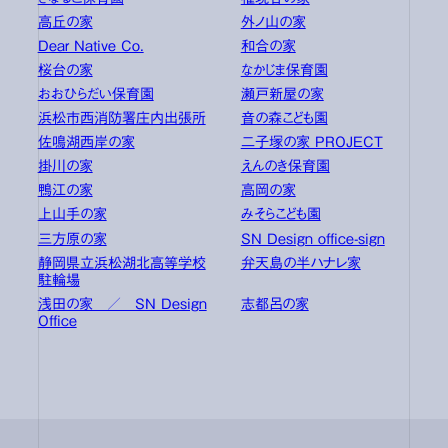
高丘の家
外ノ山の家
Dear Native Co.
和合の家
桜台の家
なかじま保育園
おおひらだい保育園
瀬戸新屋の家
浜松市西消防署庄内出張所
音の森こども園
佐鳴湖西岸の家
二子塚の家 PROJECT
掛川の家
えんのき保育園
鴨江の家
高岡の家
上山手の家
みそらこども園
三方原の家
SN Design office-sign
静岡県立浜松湖北高等学校
弁天島の半ハナレ家
駐輪場
浅田の家 ／ SN Design
志都呂の家
Office