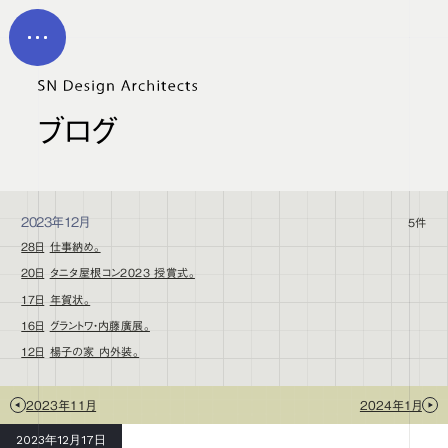
メイン コンテンツにスキップ
MEN
U
ブログ
2023年12月
5件
28日
仕事納め。
20日
タニタ屋根コン2023 授賞式。
17日
年賀状。
16日
グラントワ・内藤廣展。
12日
楊子の家 内外装。
2023年11月
2024年1月
2023年12月17日