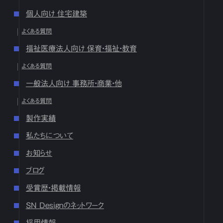
個人向け 住宅建築
2024
よくある質問
12月
1
2
3
4
5
6
7
8
9
10
11
12
13
14
15
16
福祉医療法人向け 保育・福祉・教育
17
18
19
20
21
22
23
24
25
26
27
28
29
30
31
よくある質問
10月
1
2
3
4
5
6
7
8
9
10
11
12
13
14
15
16
17
18
19
20
21
22
23
24
25
26
27
28
29
30
31
一般法人向け 事務所・商業・他
9月
1
2
3
4
5
6
7
8
9
10
11
12
13
14
15
16
よくある質問
17
18
19
20
21
22
23
24
25
26
27
28
29
30
製作実績
8月
1
2
3
4
5
6
7
8
9
10
11
12
13
14
15
16
17
18
19
20
21
22
23
24
25
26
27
28
29
30
31
私たちについて
7月
1
2
3
4
5
6
7
8
9
10
11
12
13
14
15
16
お知らせ
17
18
19
20
21
22
23
24
25
26
27
28
29
30
31
ブログ
6月
1
2
3
4
5
6
7
8
9
10
11
12
13
14
15
16
17
18
19
20
21
22
23
24
25
26
27
28
29
30
受賞歴・掲載情報
5月
1
2
3
4
5
6
7
8
9
10
11
12
13
14
15
16
SN Designのネットワーク
17
18
19
20
21
22
23
24
25
26
27
28
29
30
31
採用情報