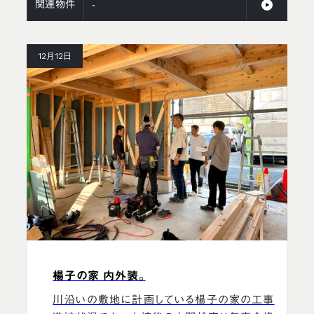
関連物件
-
12月12日
楊子の家 内外装。
川沿いの敷地に計画している楊子の家の工事