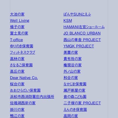
大池の家
ぱんやSUNとえふ
Well Living
KSM
楊子の家
HAMANI左官ショールーム
富士見の家
JO BLANCO URBAN
T-office
西山の車舎 PROJECT
ゆりのき保育園
YMGK PROJECT
フィットネスクラブ
美薗の家
高林の家
貴布祢の家
さなるこ保育園
権現谷の家
高丘の家
外ノ山の家
Dear Native Co.
和合の家
桜台の家
なかじま保育園
おおひらだい保育園
瀬戸新屋の家
浜松市西消防署庄内出張所
音の森こども園
佐鳴湖西岸の家
二子塚の家 PROJECT
掛川の家
えんのき保育園
鴨江の家
高岡の家