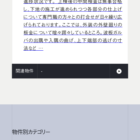
進捗状況です。 上棟後の中間検査は無事合格
し、下地の施工が進められつつ各部分の仕上げ
について専門職の方々との打合せが日々繰り広
げられております。ここでは、外装の外壁廻りの
板金について喧々諤々しているところ。波板ガル
バの出隅や入隅の曲げ、上下端部の逃げの寸
法など …
関連物件
-
物件別カテゴリー