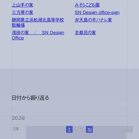
上山手の家
みそらこども園
三方原の家
SN Design office-sign
静岡県立浜松湖北高等学校
弁天島の半ハナレ家
駐輪場
浅田の家 ／ SN Design
志都呂の家
Office
日付から振り返る
2026
7月
1
2
3
4
5
6
7
8
9
10
11
12
13
14
15
16
17
18
19
20
21
22
23
24
25
26
27
28
29
30
31