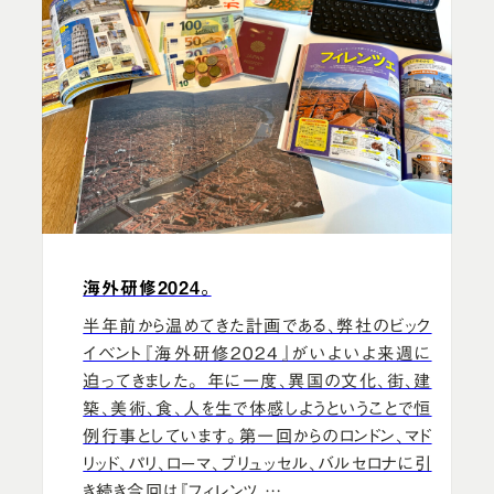
海外研修2024。
半年前から温めてきた計画である、弊社のビック
イベント『海外研修2024』がいよいよ来週に
迫ってきました。 年に一度、異国の文化、街、建
築、美術、食、人を生で体感しようということで恒
例行事としています。第一回からのロンドン、マド
リッド、パリ、ローマ、ブリュッセル、バルセロナに引
き続き今回は『フィレンツ …