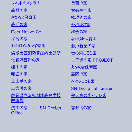
フィットネスクラブ
美薗の家
高林の家
貴布祢の家
さなるこ保育園
権現谷の家
高丘の家
外ノ山の家
Dear Native Co.
和合の家
桜台の家
なかじま保育園
おおひらだい保育園
瀬戸新屋の家
浜松市西消防署庄内出張所
音の森こども園
佐鳴湖西岸の家
二子塚の家 PROJECT
掛川の家
えんのき保育園
鴨江の家
高岡の家
上山手の家
みそらこども園
三方原の家
SN Design office-sign
静岡県立浜松湖北高等学校
弁天島の半ハナレ家
駐輪場
浅田の家 ／ SN Design
志都呂の家
Office