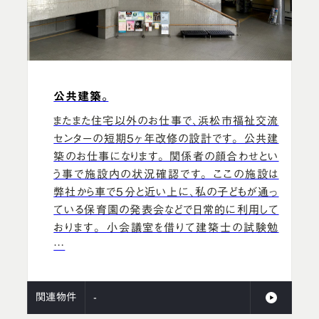
公共建築。
またまた住宅以外のお仕事で、浜松市福祉交流
センターの短期5ヶ年改修の設計です。 公共建
築のお仕事になります。 関係者の顔合わせとい
う事で施設内の状況確認です。 ここの施設は
弊社から車で5分と近い上に、私の子どもが通っ
ている保育園の発表会などで日常的に利用して
おります。 小会議室を借りて建築士の試験勉
…
関連物件
-