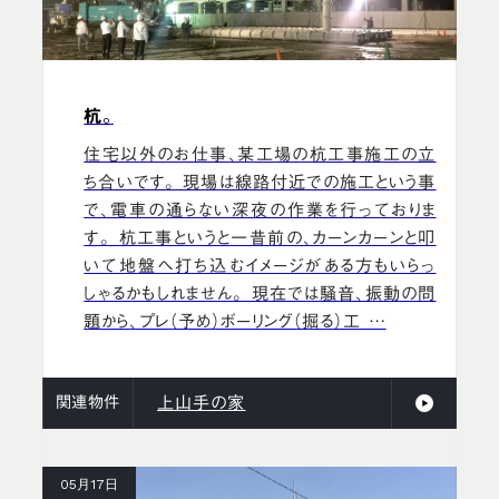
杭。
住宅以外のお仕事、某工場の杭工事施工の立
ち合いです。 現場は線路付近での施工という事
で、電車の通らない深夜の作業を行っておりま
す。 杭工事というと一昔前の、カーンカーンと叩
いて地盤へ打ち込むイメージがある方もいらっ
しゃるかもしれません。 現在では騒音、振動の問
題から、プレ（予め）ボーリング（掘る）工 …
関連物件
上山手の家
05月17日