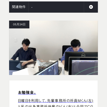
関連物件
-
05月24日
お勉強会。
日曜日を利用して、先輩事務所の所員Mくん(左)
と私の出身事務所後輩のIくん(右)と合同でCG