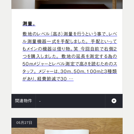
測量。
敷地のレベル（高さ）測量を行うという事で、レベ
ル測量機器一式を手配しました。 手配といって
もメインの機器は借り物。笑 今回自前で右側2
つを購入しました。 敷地の延長を測定する為の
50ｍメジャーとレベル測定で高さを読むためのス
タッフ。 メジャーは、30ｍ、50ｍ、100ｍと3種類
があり、経費節減で30 …
関連物件
-
05月27日