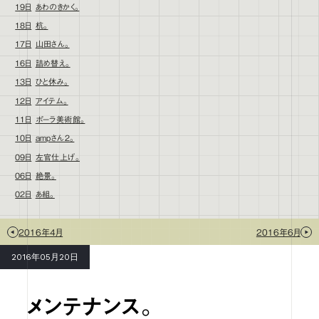
19日
あわのきかく。
18日
杭。
17日
山田さん。
16日
詰め替え。
13日
ひと休み。
12日
アイテム。
11日
ポーラ美術館。
10日
ampさん2。
09日
左官仕上げ。
06日
絶景。
02日
あ組。
2016年4月
2016年6月
2016年05月20日
メンテナンス。