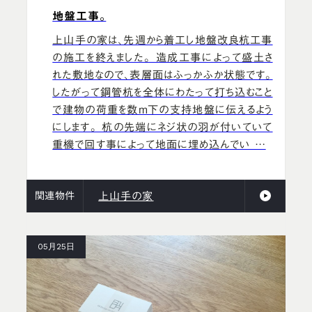
地盤工事。
上山手の家は、先週から着工し地盤改良杭工事
の施工を終えました。 造成工事によって盛土さ
れた敷地なので、表層面はふっかふか状態です。
したがって鋼管杭を全体にわたって打ち込むこと
で建物の荷重を数ｍ下の支持地盤に伝えるよう
にします。 杭の先端にネジ状の羽が付いていて
重機で回す事によって地面に埋め込んでい …
関連物件
上山手の家
05月25日