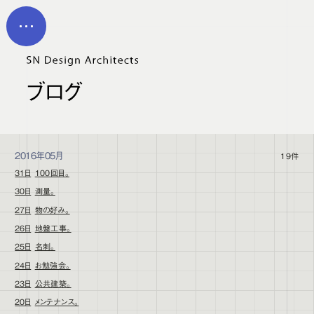
メイン コンテンツにスキップ
MEN
U
ブログ
2016年05月
19件
31日
100回目。
30日
測量。
27日
物の好み。
26日
地盤工事。
25日
名刺。
24日
お勉強会。
23日
公共建築。
20日
メンテナンス。