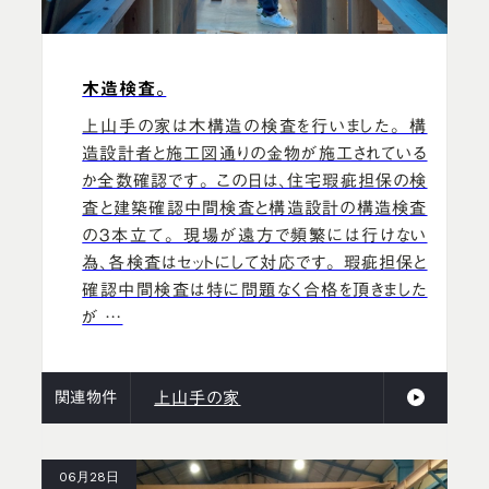
木造検査。
上山手の家は木構造の検査を行いました。 構
造設計者と施工図通りの金物が施工されている
か全数確認です。 この日は、住宅瑕疵担保の検
査と建築確認中間検査と構造設計の構造検査
の３本立て。 現場が遠方で頻繁には行けない
為、各検査はセットにして対応です。 瑕疵担保と
確認中間検査は特に問題なく合格を頂きました
が …
関連物件
上山手の家
06月28日