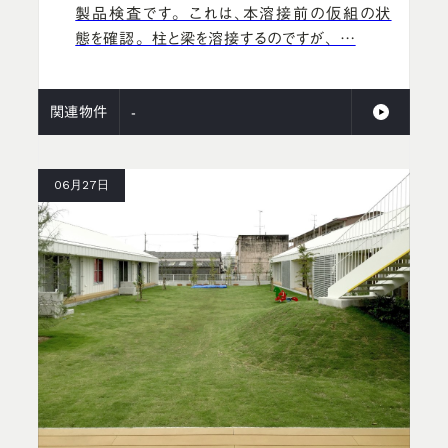
製品検査です。 これは、本溶接前の仮組の状
態を確認。 柱と梁を溶接するのですが、 …
関連物件
-
06月27日