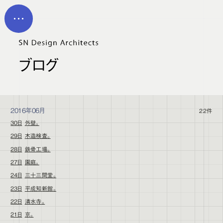
メイン コンテンツにスキップ
MEN
U
ブログ
2016年06月
22件
30日
外壁。
29日
木造検査。
28日
鉄骨工場。
27日
園庭。
24日
三十三間堂。
23日
平成知新館。
22日
清水寺。
21日
京。