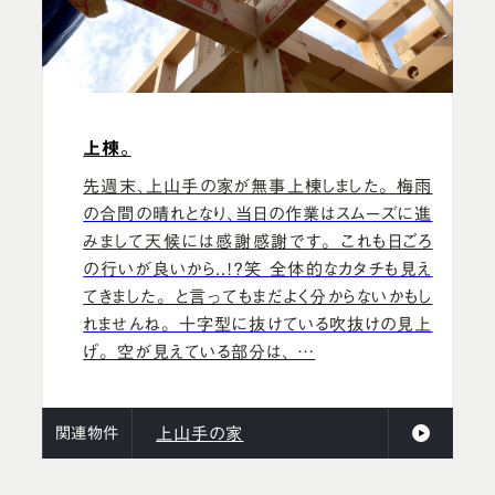
上棟。
先週末、上山手の家が無事上棟しました。 梅雨
の合間の晴れとなり、当日の作業はスムーズに進
みまして天候には感謝感謝です。 これも日ごろ
の行いが良いから..！？笑 全体的なカタチも見え
てきました。 と言ってもまだよく分からないかもし
れませんね。 十字型に抜けている吹抜けの見上
げ。 空が見えている部分は、 …
関連物件
上山手の家