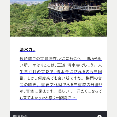
清水寺。
短時間での京都滞在、どこに行こう.. 駅から近
い所.. やはりここは、王道 清水寺でしょう。 人
生三回目の京都で、清水寺に訪れるのも三回
目。 しかし何度来ても良い所ですね。 梅雨の合
間の晴天。 重要文化財である三重塔の丹塗り
が、青空に栄えます。 美しい.. 汗だくになって
も来てよかったと感じた瞬間で …
関連物件