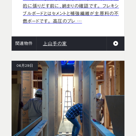
的に張りだす前に、納まりの確認です。 フレキシ
ブルボードとはセメントと補強繊維が主原料の不
燃ボードです。 高圧のプレ …
関連物件
上山手の家
06月29日