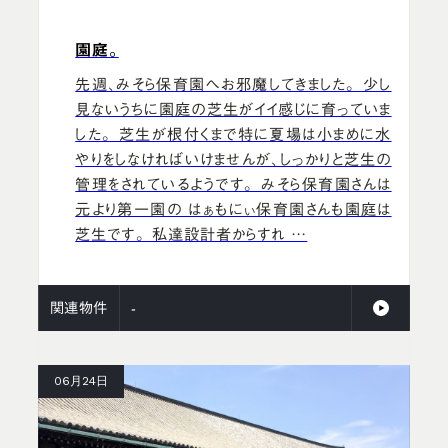
園庭。
先週、みそら保育園へお邪魔してきました。 少し
見ないうちに園庭の芝生がイイ感じに育っていま
した。 芝生が根付くまで特に夏場は小まめに水
やりをしなければいけませんが、しっかりと芝生の
管理をされているようです。 みそら保育園さんは
元より第一園の はぁもにぃ保育園さんも園庭は
芝生です。 私達設計者からすれ …
関連物件
-
06月24日