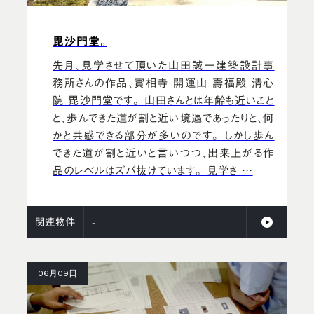
毘沙門堂。
先月、見学させて頂いた山田誠一建築設計事
務所さんの作品、實相寺 開運山 壽福殿 清心
院 毘沙門堂です。 山田さんとは年齢も近いこと
と、歩んできた道が割と近い境遇であったりと、何
かと共感できる部分が多いのです。 しかし歩ん
できた道が割と近いと言いつつ、出来上がる作
品のレベルはズバ抜けています。 見学さ …
関連物件
-
06月09日