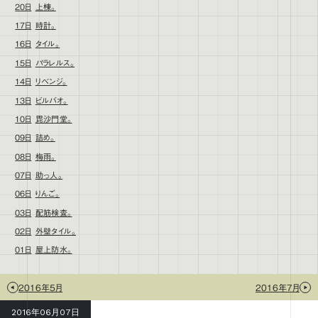
20日
上棟。
17日
時計。
16日
タイル。
15日
パラレルス。
14日
リベンジ。
13日
ビルバオ。
10日
毘沙門堂。
09日
詰め。
08日
梅雨。
07日
助っ人。
06日
りんご。
03日
配筋検査。
02日
外壁タイル。
01日
屋上防水。
2016年5月
2016年7月
2016年06月07日