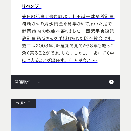
リベンジ。
先日の記事で書きました、山田誠一建築設計事
務所さんの毘沙門堂を見学させて頂いた足で、
静岡市内の教会へ寄りました。 西沢平良建築
設計事務所さんが手掛けられた駿府教会です。
竣工は2008年、新建築で見てから8年も経って
漸く来ることができました。 しかし.. あいにく中
には入ることが出来ず。 仕方がない …
関連物件
-
06月13日