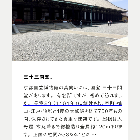
三十三間堂。
京都国立博物館の真向いには、国宝 三十三間
堂があります。 有名所ですが、初めて訪れまし
た。 長寛2年（1164年）に創建され、室町・桃
山・江戸・昭和と４度の大修繕を経て700年もの
間、保存されてきた貴重な建築です。 屋根は入
母屋 本瓦葺きで総檜造り全長約120ｍありま
す。 正面の柱間が33あることか …