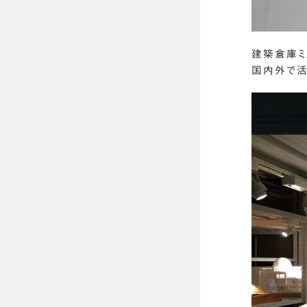
建築倉庫ミ
国内外で活