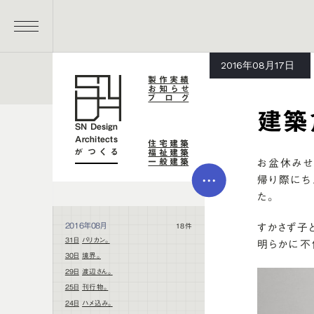
メイン コンテンツにスキップ
MENU
2016年08月17日
製作実績
お知らせ
ブログ
建築
SN Design
Architects
住宅建築
がつくる
福祉建築
一般建築
お盆休みせ
MEN
帰り際にち
U
た。
2016年08月
すかさず子
18件
31日
バリカン。
明らかに不
30日
境界。
29日
渡辺さん。
25日
刊行物。
24日
ハメ込み。