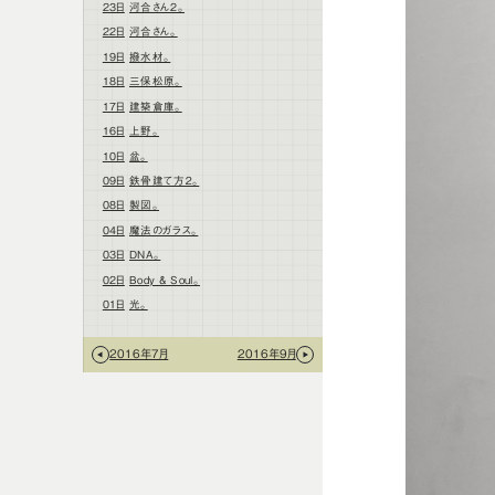
23日
河合さん2。
22日
河合さん。
19日
撥水材。
18日
三保松原。
17日
建築倉庫。
16日
上野。
10日
盆。
09日
鉄骨建て方２。
08日
製図。
04日
魔法のガラス。
03日
DNA。
02日
Body & Soul。
01日
光。
2016年7月
2016年9月