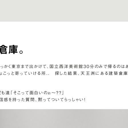
倉庫。
っかく東京まで出かけて、国立西洋美術館30分のみで帰るのはあ
ょこっと寄っていける所.. 探した結果、天王洲にある建築倉庫
ども達「そこって面白いのぉ～？？」
信感を持った質問、黙ってついてらっしゃい！