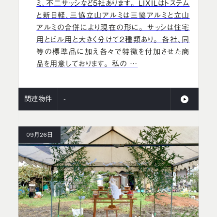
ミ、不二サッシなど５社あります。 LIXILはトステム
と新日軽、三協立山アルミは三協アルミと立山
アルミの合併により現在の形に。 サッシは住宅
用とビル用と大きく分けて2種類あり。 各社、同
等の標準品に加え各々で特徴を付加させた商
品を用意しております。 私の …
関連物件
-
09月26日