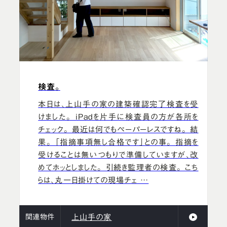
検査。
本日は、上山手の家の建築確認完了検査を受
けました。 iPadを片手に検査員の方が各所を
チェック。 最近は何でもペーパーレスですね。 結
果。 「指摘事項無し合格です」との事。 指摘を
受けることは無いつもりで準備していますが、改
めてホッとしました。 引続き監理者の検査。 こち
らは、丸一日掛けての現場チェ …
関連物件
上山手の家