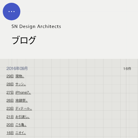
メイン コンテンツにスキップ
MEN
U
ブログ
2016年09月
16件
29日
現物。
28日
サッシ。
27日
iPhone7。
26日
地鎮祭。
23日
ディテール。
21日
お引渡し。
20日
こち亀。
16日
ニオイ。