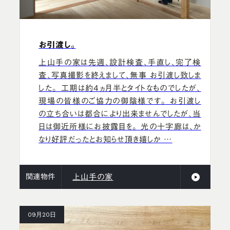
お引渡し。
上山手の家は先週、設計検査、手直し、完了検
査、写真撮影を終えまして、無事 お引渡し致しま
した。 工期は約4ヵ月半とタイトなものでしたが、
現場の皆様のご協力の御陰様です。 お引渡し
の立ち合いは都合により出来ませんでしたが、当
日は御近所様にお披露目を。 光の十字廊は、か
なり好評だったとお知らせ頂き嬉しか …
関連物件
上山手の家
09月20日