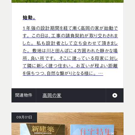
始動。
1年強の設計期間を経て漸く高岡の家が始動で
す。 この日は、工事の請負契約が取り交わされま
した。 私も設計者として立ち会わせて頂きまし
た。 敷地は川と田んぼに4方囲われた静かな場
所、良い所です。 そこに建っている母家に対し
て隣に新しく建つ住まい。 お互いが程よい距離
を保ちつつ、自然な繋がりとなる様に。 …
関連物件
高岡の家
09月01日