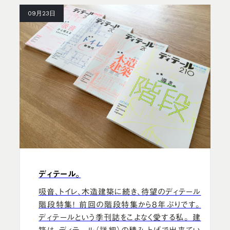
09月23日
ディテール。
吸音、トイレ、木造建築に続き、待望のディテール
階段特集！ 前回の階段特集から8年ぶりです。
ディテールという季刊誌をこよなく愛する私。 建