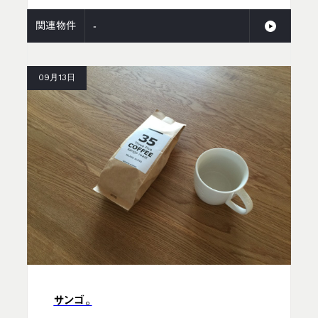
関連物件
-
09月13日
サンゴ。