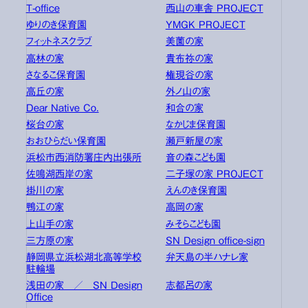
T-office
西山の車舎 PROJECT
ゆりのき保育園
YMGK PROJECT
フィットネスクラブ
美薗の家
高林の家
貴布祢の家
さなるこ保育園
権現谷の家
高丘の家
外ノ山の家
Dear Native Co.
和合の家
桜台の家
なかじま保育園
おおひらだい保育園
瀬戸新屋の家
浜松市西消防署庄内出張所
音の森こども園
佐鳴湖西岸の家
二子塚の家 PROJECT
掛川の家
えんのき保育園
鴨江の家
高岡の家
上山手の家
みそらこども園
三方原の家
SN Design office-sign
静岡県立浜松湖北高等学校
弁天島の半ハナレ家
駐輪場
浅田の家 ／ SN Design
志都呂の家
Office