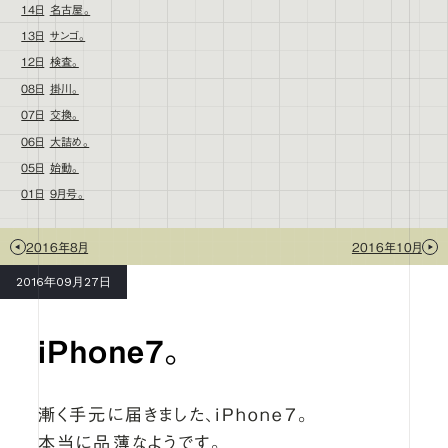
14日
名古屋。
13日
サンゴ。
12日
検査。
08日
掛川。
07日
交換。
06日
大詰め。
05日
始動。
01日
9月号。
2016年8月
2016年10月
2016年09月27日
iPhone7。
漸く手元に届きました、iPhone7。
本当に品薄なようです。