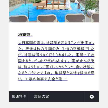
地鎮祭。
先日高岡の家は、地鎮祭を迎えることが出来まし
た。 天候は秋の長雨の為、生憎の空模様でした
が、神事は滞りなく終えられました。 雨降って地
固まるというコトワザがあります。 雨が止んだ後
は、前よりもまして固くしっかりとした、良い状態に
なるということですね。 地鎮祭とは地を鎮める祭
り。 工事の無事や安全と建 …
関連物件
高岡の家