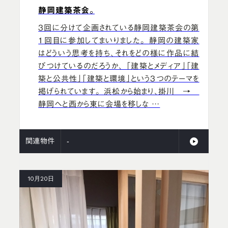
静岡建築茶会。
3回に分けて企画されている静岡建築茶会の第
1回目に参加してまいりました。 静岡の建築家
はどういう思考を持ち、それをどの様に作品に結
びつけているのだろうか、 「建築とメディア」「建
築と公共性」「建築と環境」という3つのテーマを
掲げられています。 浜松から始まり、掛川 →
静岡へと西から東に会場を移しな …
関連物件
-
10月20日