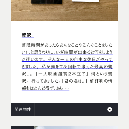
贅沢。
普段時間があったらあんなことやこんなことをした
い！..と思うわりに、いざ時間が出来ると何をしよう
か迷います。 そんな一人の自由な休日がやって
きました。 私が頭をフル回転で考えた最高の贅
沢..。 「一人映画鑑賞2本立て」 何という贅
沢。 行ってきました。「君の名は。」 前評判の情
報もほとんど得ず、あら …
関連物件
-