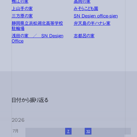
鴨江の家
高岡の家
上山手の家
みそらこども園
三方原の家
SN Design office-sign
静岡県立浜松湖北高等学校
弁天島の半ハナレ家
駐輪場
浅田の家 ／ SN Design
志都呂の家
Office
日付から振り返る
2026
7月
1
2
3
4
5
6
7
8
9
10
11
12
13
14
15
16