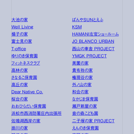
大池の家
ぱんやSUNとえふ
Well Living
KSM
楊子の家
HAMANI左官ショールーム
富士見の家
JO BLANCO URBAN
T-office
西山の車舎 PROJECT
ゆりのき保育園
YMGK PROJECT
フィットネスクラブ
美薗の家
高林の家
貴布祢の家
さなるこ保育園
権現谷の家
高丘の家
外ノ山の家
Dear Native Co.
和合の家
桜台の家
なかじま保育園
おおひらだい保育園
瀬戸新屋の家
浜松市西消防署庄内出張所
音の森こども園
佐鳴湖西岸の家
二子塚の家 PROJECT
掛川の家
えんのき保育園