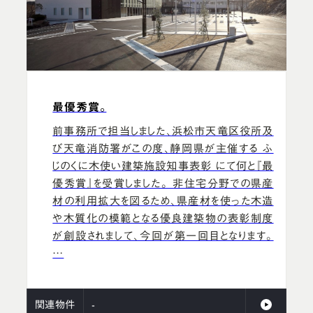
最優秀賞。
前事務所で担当しました、浜松市天竜区役所及
び天竜消防署がこの度、静岡県が主催する ふ
じのくに木使い建築施設知事表彰 にて何と『最
優秀賞』を受賞しました。 非住宅分野での県産
材の利用拡大を図るため、県産材を使った木造
や木質化の模範となる優良建築物の表彰制度
が創設されまして、今回が第一回目となります。
…
関連物件
-