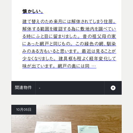
懐かしい。
建て替えのため来月には解体されてしまう住居。
解体する範囲を確認する為に敷地内を調べてい
る時にふと目に留まりました。 昔の祖父母の家
にあった網戸と同じもの。 この緑色の網、馴染
みのある方もいると思います。 最近は見ることが
少なくなりました。 建具框も程よく経年変化して
味が出ています。 網戸の奥には同 …
関連物件
-
10月05日