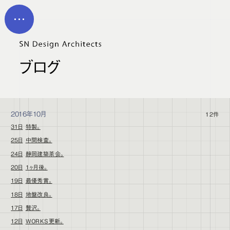
メイン コンテンツにスキップ
MEN
U
ブログ
2016年10月
12件
31日
特製。
25日
中間検査。
24日
静岡建築茶会。
20日
1ヶ月後。
19日
最優秀賞。
18日
地盤改良。
17日
贅沢。
12日
WORKS更新。