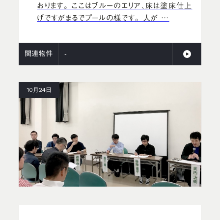
おります。 ここはブルーのエリア、床は塗床仕上
げですがまるでプールの様です。 人が …
関連物件
-
10月24日