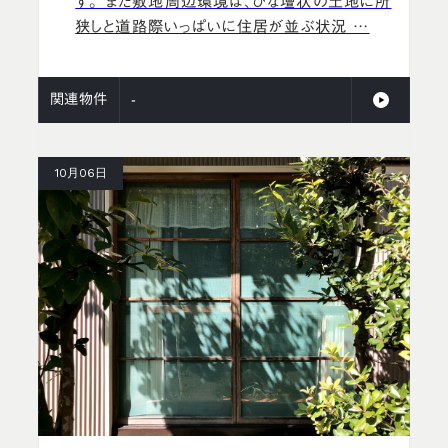
す。 また敷地周辺環境は、ひな壇状の土地に所
狭しと道路際いっぱいに住居が並ぶ状況 …
関連物件
-
10月06日