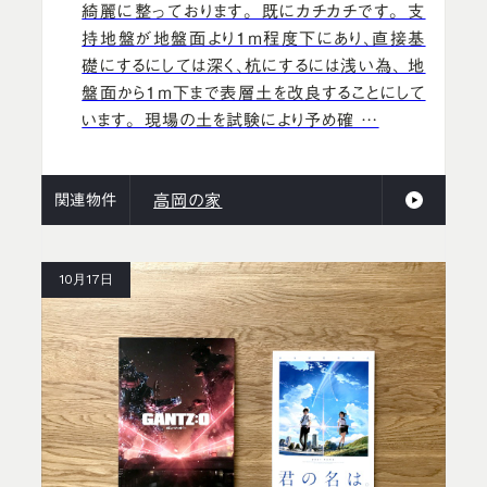
綺麗に整っております。 既にカチカチです。 支
持地盤が地盤面より1ｍ程度下にあり、直接基
礎にするにしては深く、杭にするには浅い為、 地
盤面から1ｍ下まで表層土を改良することにして
います。 現場の土を試験により予め確 …
関連物件
高岡の家
10月17日