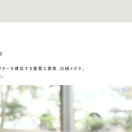
。
クターを構成する重要な要素、白縁メガネ。
た。