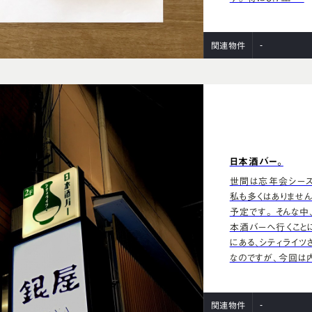
-
関連物件
日本酒バー。
世間は忘年会シーズ
私も多くはありませ
予定です。 そんな
本酒バーへ行くこと
にある、シティライツ
なのですが、今回は
-
関連物件