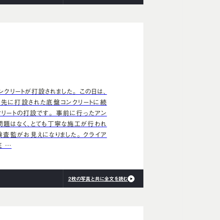
クリートが打設されました。 この日は、
 先に打設された底盤コンクリートに続
クリートの打設です。 事前に行ったアン
問題はなく、とても丁寧な施工が行われ
検査監がお見えになりました。 クライア
 …
2枚の写真と共に全文を読む