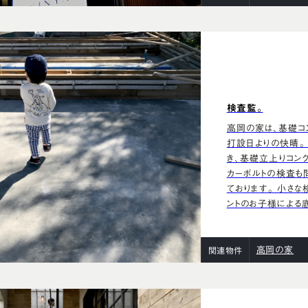
検査監。
高岡の家は、基礎コン
打設日よりの快晴。
き、基礎立上りコン
カーボルトの検査も
ております。 小さな
ントのお子様による底
高岡の家
関連物件