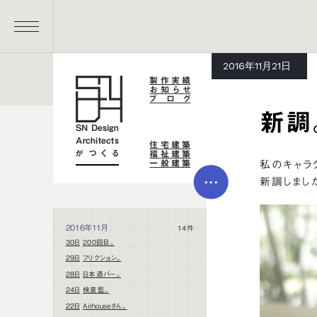
メイン コンテンツにスキップ
MENU
2016年11月21日
製作実績
お知らせ
ブログ
新調
SN Design
Architects
住宅建築
がつくる
福祉建築
一般建築
私のキャラ
MEN
新調しまし
U
2016年11月
14件
30日
200回目。
29日
フリクション。
28日
日本酒バー。
24日
検査監。
22日
Airhouseさん。