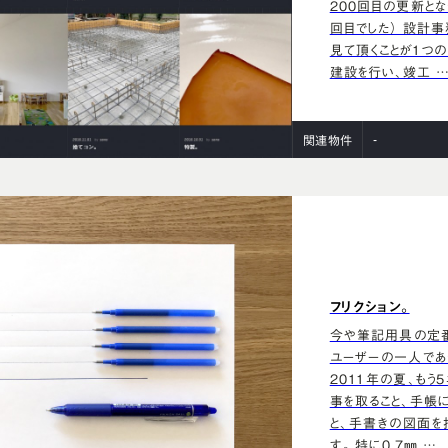
200回目の更新とな
回目でした） 設計
見て頂くことが1つの
建設を行い、竣工 
-
関連物件
フリクション。
今や筆記用具の定番
ユーザーの一人であ
2011年の夏、もう
事を取ること、手帳
と、手書きの図面を
す。 特に0.7㎜ …