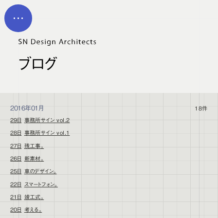
メイン コンテンツにスキップ
MEN
U
ブログ
2016年01月
18件
29日
事務所サイン vol.2
28日
事務所サイン vol.1
27日
残工事。
26日
新素材。
25日
車のデザイン。
22日
スマートフォン。
21日
竣工式。
20日
考える。