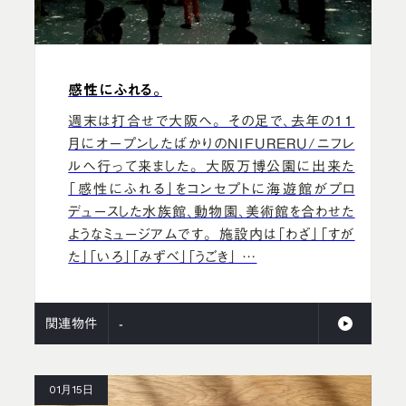
感性にふれる。
週末は打合せで大阪へ。 その足で、去年の11
月にオープンしたばかりのNIFURERU/ニフレ
ルへ行って来ました。 大阪万博公園に出来た
「感性にふれる」をコンセプトに海遊館がプロ
デュースした水族館、動物園、美術館を合わせた
ようなミュージアムです。 施設内は「わざ」「すが
た」「いろ」「みずべ」「うごき」 …
関連物件
-
01月15日