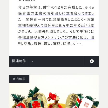
今日の午前は、昨年の12月に完成した、みそら
保育園の園舎のお引渡しに立ち会ってきまし
た。 関係者一同で記念撮影をしたところ・・お施
主様を差押えて自分がど真ん中に写るという厚
かましさ。 大変失礼致しました。 そして午後には
各部清掃や日常メンテナンスの方法に加え、 照
明、空調、放送、防災、電話、給湯、ガ …
関連物件
-
01月05日