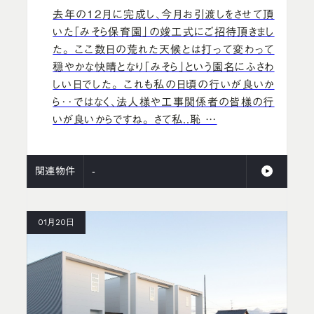
去年の12月に完成し、今月お引渡しをさせて頂
いた「みそら保育園」の竣工式にご招待頂きまし
た。 ここ数日の荒れた天候とは打って変わって
穏やかな快晴となり「みそら」という園名にふさわ
しい日でした。 これも私の日頃の行いが良いか
ら･･ではなく、法人様や工事関係者の皆様の行
いが良いからですね。 さて私..恥 …
関連物件
-
01月20日