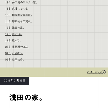
19日
弁天島の半ハナレ家。
18日
感性にふれる。
15日
印象的な御年賀。
14日
印象的な年賀状。
13日
浅田の家。
12日
白メガネ。
11日
改めて。
08日
事務所のロゴ。
07日
お引渡し。
05日
仕事始め。
2016年2月
2016年01月13日
浅田の家。