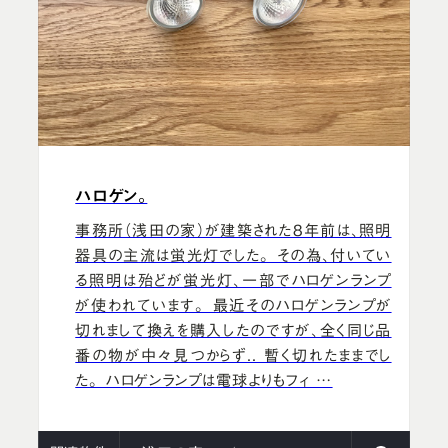
ハロゲン。
事務所（浅田の家）が建築された8年前は、照明
器具の主流は蛍光灯でした。 その為、付いてい
る照明は殆どが蛍光灯、一部でハロゲンランプ
が使われています。 最近そのハロゲンランプが
切れまして換えを購入したのですが、全く同じ品
番の物が中々見つからず.. 暫く切れたままでし
た。 ハロゲンランプは電球よりもフィ …