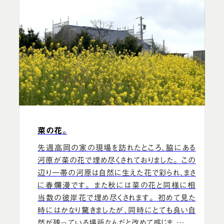
菜の花。
先週高岡の家の現場を訪れたところ、脇にある
河原が菜の花で埋め尽くされておりました。 この
辺り一帯の河原は自然に生えた花で彩られ、まさ
に春爛漫です。 また秋には菜の花と同様に相
当数の彼岸花で埋め尽くされます。 初めて見た
時にはかなり驚きましたが、同時にとても良い自
然が残っている場所なんだと改めて感じま …