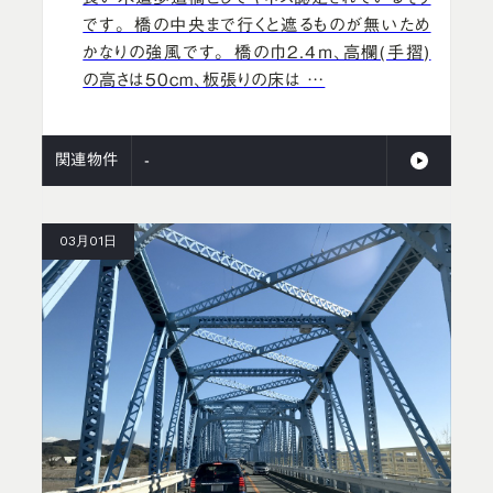
です。 橋の中央まで行くと遮るものが無いため
かなりの強風です。 橋の巾2.4ｍ、高欄(手摺)
の高さは50cm、板張りの床は …
関連物件
-
03月01日