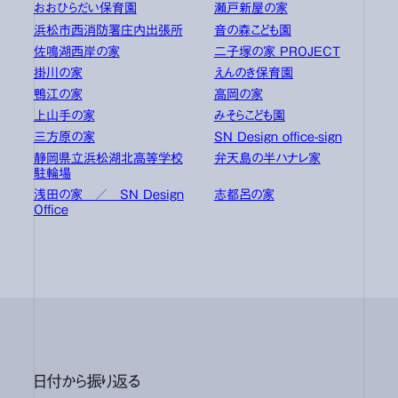
おおひらだい保育園
瀬戸新屋の家
浜松市西消防署庄内出張所
音の森こども園
佐鳴湖西岸の家
二子塚の家 PROJECT
掛川の家
えんのき保育園
鴨江の家
高岡の家
上山手の家
みそらこども園
三方原の家
SN Design office-sign
静岡県立浜松湖北高等学校
弁天島の半ハナレ家
駐輪場
浅田の家 ／ SN Design
志都呂の家
Office
日付から振り返る