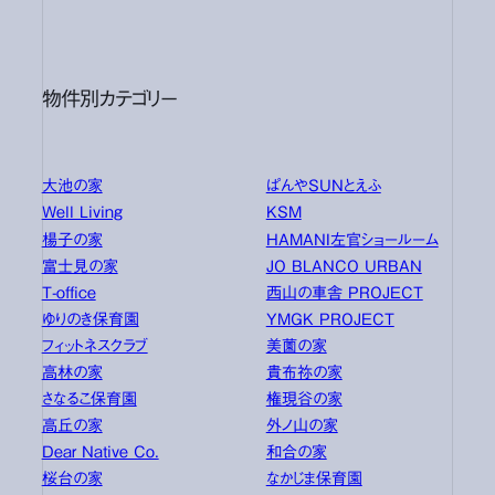
物件別カテゴリー
大池の家
ぱんやSUNとえふ
Well Living
KSM
楊子の家
HAMANI左官ショールーム
富士見の家
JO BLANCO URBAN
T-office
西山の車舎 PROJECT
ゆりのき保育園
YMGK PROJECT
フィットネスクラブ
美薗の家
高林の家
貴布祢の家
さなるこ保育園
権現谷の家
高丘の家
外ノ山の家
Dear Native Co.
和合の家
桜台の家
なかじま保育園