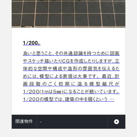
1/200。
良いと思うこと、その共通認識を持つために図面
やスケッチ描いたりCGを作成したりしますが、立
体的な空間や構成や造形の雰囲気を伝えるた
めには、模型による表現は大事です。 最近、計
画段階のごく初期に造る模型縮尺が
1/200(1mは5㎜)になることが続いています。
1/200の模型では、建築の中を覗くという …
関連物件
-