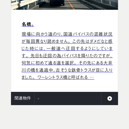
名橋。
現場に向かう道のり、国道バイパスの混雑状況
が毎回異なり読めません。 この先はダメだなと感
じた時には、一般道へ迂回するようにしていま
す。 先日も迂回の為バイパスを降りたのですが、
何気に初めて通る道を選択。 その先にある大井
川の橋を通過中、古そうな鉄骨トラスが目に入り
ました。 ワーレントラス橋と呼ばれる …
関連物件
-