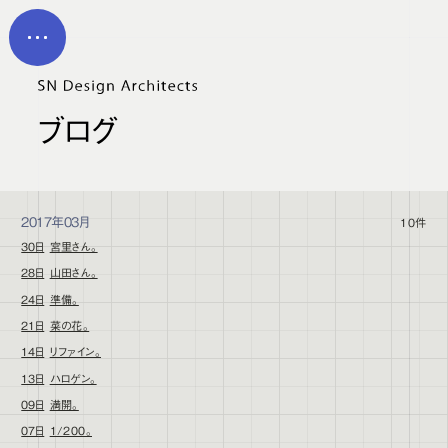
メイン コンテンツにスキップ
MEN
U
ブログ
2017年03月
10件
30日
宮里さん。
28日
山田さん。
24日
準備。
21日
菜の花。
14日
リファイン。
13日
ハロゲン。
09日
満開。
07日
1/200。