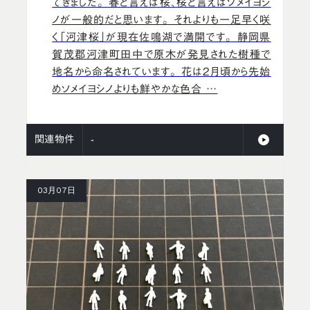
てきました。 春と言えば桜、桜と言えばソメイヨシ
ノが一般的だと思います。 それよりも一足早く咲
く「河津桜」が現在佐鳴湖で満開です。 静岡県
賀茂郡河津町田中で原木が発見された樹種で
地名から命名されています。 花は2月頃から先始
めソメイヨシノよりも鮮やかな色合 …
関連物件
-
03月07日