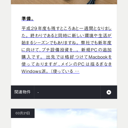
準備。
平成29年度も残すところあと一週間となりまし
た。 終わりであると同時に新しい環境や生活が
始まるシーズンでもありますね。 弊社でも新年度
に向けて、プチ設備投資を..。 新規PCの追加
購入です。 出先では格好つけてMacbookを
使っておりますが、メインのPCは揺るぎなき
Windows派。 （使っている …
関連物件
-
03月21日