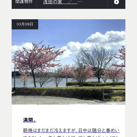
関連物件
浅田の家 ／ SN Design Office
03月09日
満開。
朝晩はまだまだ冷えますが、日中は随分と春めい