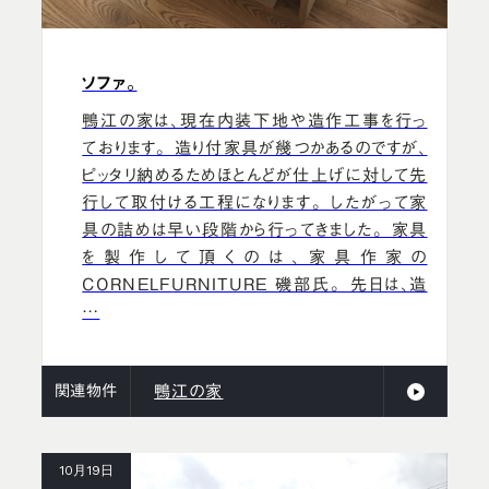
ソファ。
鴨江の家は、現在内装下地や造作工事を行っ
ております。 造り付家具が幾つかあるのですが、
ピッタリ納めるためほとんどが仕上げに対して先
行して取付ける工程になります。 したがって家
具の詰めは早い段階から行ってきました。 家具
を製作して頂くのは、家具作家の
CORNELFURNITURE 磯部氏。 先日は、造
…
関連物件
鴨江の家
10月19日