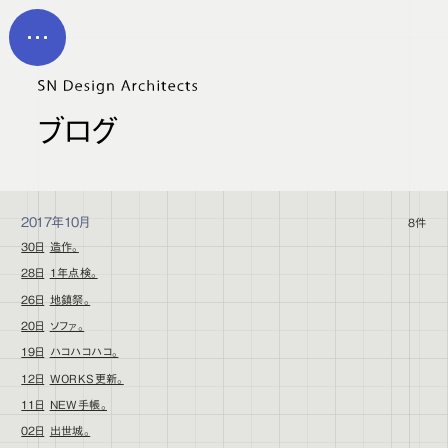
メイン コンテンツにスキップ
MEN
U
ブログ
2017年10月
8件
30日
造作。
28日
1年点検。
26日
地鎮祭。
20日
ソファ。
19日
ハコハコハコ。
12日
WORKS更新。
11日
NEW手帳。
02日
出世城。