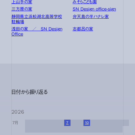
上山手の家
みそらこども園
三方原の家
SN Design office-sign
静岡県立浜松湖北高等学校
弁天島の半ハナレ家
駐輪場
浅田の家 ／ SN Design
志都呂の家
Office
日付から振り返る
2026
7月
1
2
3
4
5
6
7
8
9
10
11
12
13
14
15
16
17
18
19
20
21
22
23
24
25
26
27
28
29
30
31