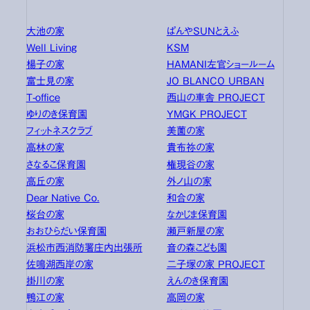
大池の家
ぱんやSUNとえふ
Well Living
KSM
楊子の家
HAMANI左官ショールーム
富士見の家
JO BLANCO URBAN
T-office
西山の車舎 PROJECT
ゆりのき保育園
YMGK PROJECT
フィットネスクラブ
美薗の家
高林の家
貴布祢の家
さなるこ保育園
権現谷の家
高丘の家
外ノ山の家
Dear Native Co.
和合の家
桜台の家
なかじま保育園
おおひらだい保育園
瀬戸新屋の家
浜松市西消防署庄内出張所
音の森こども園
佐鳴湖西岸の家
二子塚の家 PROJECT
掛川の家
えんのき保育園
鴨江の家
高岡の家