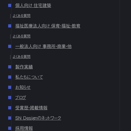
個人向け 住宅建築
2024
よくある質問
12月
1
2
3
4
5
6
7
8
9
10
11
12
13
14
15
16
福祉医療法人向け 保育・福祉・教育
17
18
19
20
21
22
23
24
25
26
27
28
29
30
31
よくある質問
10月
1
2
3
4
5
6
7
8
9
10
11
12
13
14
15
16
17
18
19
20
21
22
23
24
25
26
27
28
29
30
31
一般法人向け 事務所・商業・他
9月
1
2
3
4
5
6
7
8
9
10
11
12
13
14
15
16
よくある質問
17
18
19
20
21
22
23
24
25
26
27
28
29
30
製作実績
8月
1
2
3
4
5
6
7
8
9
10
11
12
13
14
15
16
17
18
19
20
21
22
23
24
25
26
27
28
29
30
31
私たちについて
7月
1
2
3
4
5
6
7
8
9
10
11
12
13
14
15
16
お知らせ
17
18
19
20
21
22
23
24
25
26
27
28
29
30
31
ブログ
6月
1
2
3
4
5
6
7
8
9
10
11
12
13
14
15
16
17
18
19
20
21
22
23
24
25
26
27
28
29
30
受賞歴・掲載情報
5月
1
2
3
4
5
6
7
8
9
10
11
12
13
14
15
16
SN Designのネットワーク
17
18
19
20
21
22
23
24
25
26
27
28
29
30
31
採用情報
4月
1
2
3
4
5
6
7
8
9
10
11
12
13
14
15
16