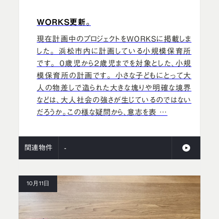
WORKS更新。
現在計画中のプロジェクトをWORKSに掲載しま
した。 浜松市内に計画している小規模保育所
です。 0歳児から2歳児までを対象とした、小規
模保育所の計画です。 小さな子どもにとって大
人の物差しで造られた大きな塊りや明確な境界
などは、大人社会の強さが生じているのではない
だろうか。この様な疑問から、意志を表 …
関連物件
-
10月11日