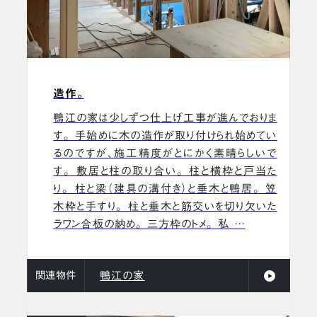
造作。
鴨江の家は少しずつ仕上げ工事が進んでおりま
す。 手始めに木の造作が取り付けられ始めてい
るのですが、施工精度がとにかく素晴らしいで
す。 敷居と柱の取り合い。 柱と横枠と戸当た
り。 柱と梁（建具の溝付き）と垂木と鴨居。 笠
木枠と手すり。 柱と垂木と筋交いを切り欠いた
ラワン合板の納め。 三方枠のトメ。 私 …
関連物件
鴨江の家