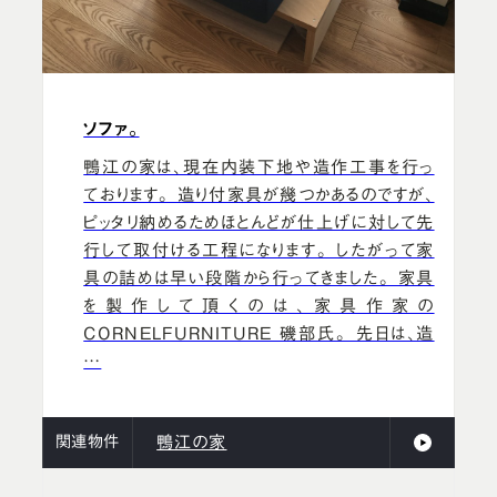
ソファ。
鴨江の家は、現在内装下地や造作工事を行っ
ております。 造り付家具が幾つかあるのですが、
ピッタリ納めるためほとんどが仕上げに対して先
行して取付ける工程になります。 したがって家
具の詰めは早い段階から行ってきました。 家具
を製作して頂くのは、家具作家の
CORNELFURNITURE 磯部氏。 先日は、造
…
関連物件
鴨江の家