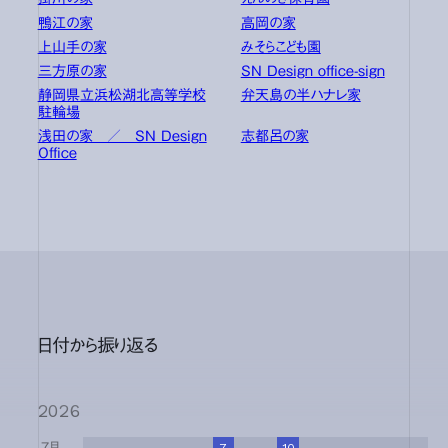
鴨江の家
高岡の家
上山手の家
みそらこども園
三方原の家
SN Design office-sign
静岡県立浜松湖北高等学校
弁天島の半ハナレ家
駐輪場
浅田の家 ／ SN Design
志都呂の家
Office
日付から振り返る
2026
7月
1
2
3
4
5
6
7
8
9
10
11
12
13
14
15
16