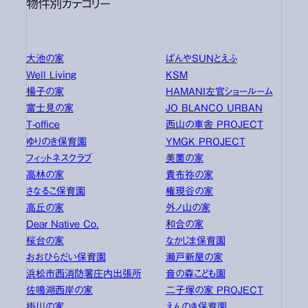
物件別カテゴリー
大池の家
ぱんやSUNとえふ
Well Living
KSM
楊子の家
HAMANI左官ショールーム
富士見の家
JO BLANCO URBAN
T-office
西山の車舎 PROJECT
ゆりのき保育園
YMGK PROJECT
フィットネスクラブ
美薗の家
高林の家
貴布祢の家
さなるこ保育園
権現谷の家
高丘の家
外ノ山の家
Dear Native Co.
和合の家
桜台の家
なかじま保育園
おおひらだい保育園
瀬戸新屋の家
浜松市西消防署庄内出張所
音の森こども園
佐鳴湖西岸の家
二子塚の家 PROJECT
掛川の家
えんのき保育園