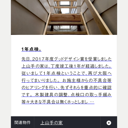
1年点検。
先日、2017年度グッドデザイン賞を受賞しました
上山手の家は、丁度竣工後１年が経過しました。
従いまして１年点検ということで、再び大阪へ
行ってまいりました。 お施主様からの不具合等
のヒアリングを行い、先ずそれらを重点的に確認
です。 木製建具の調整、点検口の取っ手緩み
等々大きな不具合は無くホッとしまし …
関連物件
上山手の家