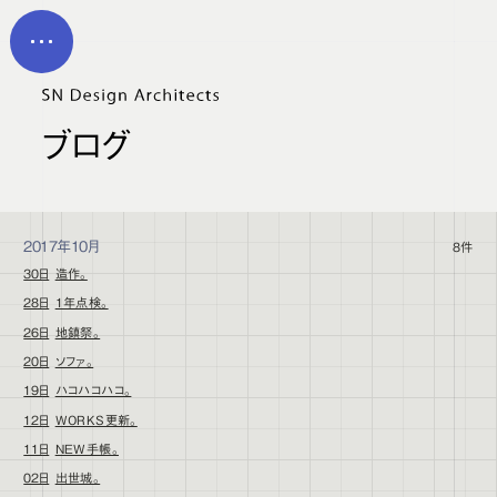
メイン コンテンツにスキップ
MEN
U
ブログ
2017年10月
8件
30日
造作。
28日
1年点検。
26日
地鎮祭。
20日
ソファ。
19日
ハコハコハコ。
12日
WORKS更新。
11日
NEW手帳。
02日
出世城。