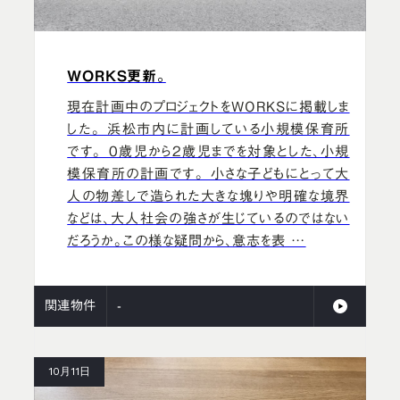
WORKS更新。
現在計画中のプロジェクトをWORKSに掲載しま
した。 浜松市内に計画している小規模保育所
です。 0歳児から2歳児までを対象とした、小規
模保育所の計画です。 小さな子どもにとって大
人の物差しで造られた大きな塊りや明確な境界
などは、大人社会の強さが生じているのではない
だろうか。この様な疑問から、意志を表 …
関連物件
-
10月11日