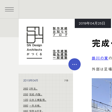
メイン コンテンツにスキップ
MENU
2019年04月25日
製作実績
お知らせ
ブログ
完成
SN Design
Architects
住宅建築
がつくる
福祉建築
一般建築
掛川の家
MEN
U
外部は足場
2019年04月
7件
26日
2年生。
25日
完成・内覧。
12日
公共工事監理。
09日
一年点検。
08日
恒例お花見。