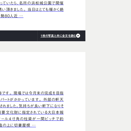
っていたら、名所の浜松城公園で開催
誘い頂きました。 当日はとても暖かく絶
勢80人近 …
1枚の写真と共に全文を読む
です。 現場では今月末の完成を目指
パートがかかっています。 外部の軒天
されました。気持ちが良い軒下になりそ
重要文化財に指定されている大日本報
オール4寸角の柱梁が一間ピッチで約
構造の上に切妻屋根 …