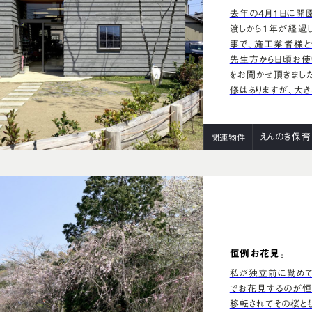
去年の4月1日に開
渡しから1年が経過
事で、施工業者様と
先生方から日頃お使
をお聞かせ頂きまし
修はありますが、大き
えんのき保
関連物件
恒例お花見。
私が独立前に勤めて
でお花見するのが恒
移転されてその桜と