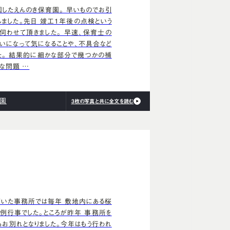
園したえんのき保育園。 早いものでお引
しました。先日 竣工1年後の点検という
伺わせて頂きました。 早速、保育士の
いになって気になることや、不具合など
た。 結果的に細かな部分で幾つかの補
な問題 …
育園
3枚の写真と共に全文を読む
いた事務所では毎年 敷地内にある桜
例行事でした。ところが昨年 事務所を
もお別れとなりました。今年はもう行われ