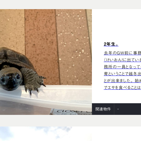
2年生。
去年のGW前に事務
（けいおん！に出てい
務所の一員となって
育ということで越冬
とが出来ました。 
でエサを食べることは
-
関連物件