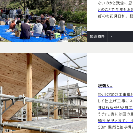
ないのかと残念に思
とのことで今年もお
好のお花見日和。 総
-
関連物件
板張り。
掛川の家の工事進捗
して仕上げ工事にス
井は杉板張りが施工
うです。奥には国の
徳社が見えます。 
30m 整然と並ぶ