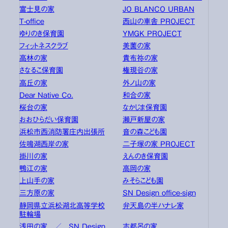
富士見の家
JO BLANCO URBAN
T-office
西山の車舎 PROJECT
ゆりのき保育園
YMGK PROJECT
フィットネスクラブ
美薗の家
高林の家
貴布祢の家
さなるこ保育園
権現谷の家
高丘の家
外ノ山の家
Dear Native Co.
和合の家
桜台の家
なかじま保育園
おおひらだい保育園
瀬戸新屋の家
浜松市西消防署庄内出張所
音の森こども園
佐鳴湖西岸の家
二子塚の家 PROJECT
掛川の家
えんのき保育園
鴨江の家
高岡の家
上山手の家
みそらこども園
三方原の家
SN Design office-sign
静岡県立浜松湖北高等学校
弁天島の半ハナレ家
駐輪場
浅田の家 ／ SN Design
志都呂の家