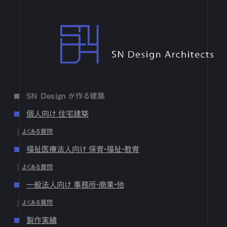
4月
1
2
3
4
5
6
7
8
9
10
11
12
13
14
15
16
17
18
19
20
21
22
23
24
25
26
27
28
29
30
SN Design Architects
3月
1
2
3
4
5
6
7
8
9
10
11
12
13
14
15
16
17
18
19
20
21
22
23
24
25
26
27
28
29
30
31
2月
1
2
3
4
5
6
7
8
9
10
11
12
13
14
15
16
17
18
19
20
21
22
23
24
25
26
27
28
1月
1
2
3
4
5
6
7
8
9
10
11
12
13
14
15
16
SN Design が作る建築
17
18
19
20
21
22
23
24
25
26
27
28
29
30
31
個人向け 住宅建築
2024
よくある質問
12月
1
2
3
4
5
6
7
8
9
10
11
12
13
14
15
16
福祉医療法人向け 保育・福祉・教育
17
18
19
20
21
22
23
24
25
26
27
28
29
30
31
よくある質問
10月
1
2
3
4
5
6
7
8
9
10
11
12
13
14
15
16
17
18
19
20
21
22
23
24
25
26
27
28
29
30
31
一般法人向け 事務所・商業・他
9月
1
2
3
4
5
6
7
8
9
10
11
12
13
14
15
16
よくある質問
17
18
19
20
21
22
23
24
25
26
27
28
29
30
製作実績
8月
1
2
3
4
5
6
7
8
9
10
11
12
13
14
15
16