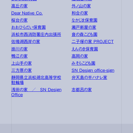
高丘の家
外ノ山の家
Dear Native Co.
和合の家
桜台の家
なかじま保育園
おおひらだい保育園
瀬戸新屋の家
浜松市西消防署庄内出張所
音の森こども園
佐鳴湖西岸の家
二子塚の家 PROJECT
掛川の家
えんのき保育園
鴨江の家
高岡の家
上山手の家
みそらこども園
三方原の家
SN Design office-sign
静岡県立浜松湖北高等学校
弁天島の半ハナレ家
駐輪場
浅田の家 ／ SN Design
志都呂の家
Office