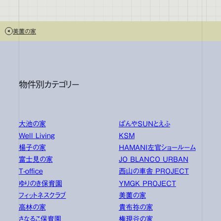
美薗の家
物件別カテゴリー
大池の家
ぱんやSUNとえふ
Well Living
KSM
楊子の家
HAMANI左官ショールーム
富士見の家
JO BLANCO URBAN
T-office
西山の車舎 PROJECT
ゆりのき保育園
YMGK PROJECT
フィットネスクラブ
美薗の家
高林の家
貴布祢の家
さなるこ保育園
権現谷の家