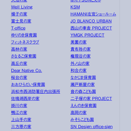
Well Living
KSM
楊子の家
HAMANI左官ショールーム
富士見の家
JO BLANCO URBAN
T-office
西山の車舎 PROJECT
ゆりのき保育園
YMGK PROJECT
フィットネスクラブ
美薗の家
高林の家
貴布祢の家
さなるこ保育園
権現谷の家
高丘の家
外ノ山の家
Dear Native Co.
和合の家
桜台の家
なかじま保育園
おおひらだい保育園
瀬戸新屋の家
浜松市西消防署庄内出張所
音の森こども園
佐鳴湖西岸の家
二子塚の家 PROJECT
掛川の家
えんのき保育園
鴨江の家
高岡の家
上山手の家
みそらこども園
三方原の家
SN Design office-sign