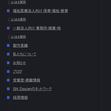
よくある質問
12月
1
2
3
4
5
6
7
8
9
10
11
12
13
14
15
16
福祉医療法人向け 保育・福祉・教育
17
18
19
20
21
22
23
24
25
26
27
28
29
30
31
よくある質問
10月
1
2
3
4
5
6
7
8
9
10
11
12
13
14
15
16
17
18
19
20
21
22
23
24
25
26
27
28
29
30
31
一般法人向け 事務所・商業・他
9月
1
2
3
4
5
6
7
8
9
10
11
12
13
14
15
16
よくある質問
17
18
19
20
21
22
23
24
25
26
27
28
29
30
製作実績
8月
1
2
3
4
5
6
7
8
9
10
11
12
13
14
15
16
17
18
19
20
21
22
23
24
25
26
27
28
29
30
31
私たちについて
7月
1
2
3
4
5
6
7
8
9
10
11
12
13
14
15
16
お知らせ
17
18
19
20
21
22
23
24
25
26
27
28
29
30
31
ブログ
6月
1
2
3
4
5
6
7
8
9
10
11
12
13
14
15
16
17
18
19
20
21
22
23
24
25
26
27
28
29
30
受賞歴・掲載情報
5月
1
2
3
4
5
6
7
8
9
10
11
12
13
14
15
16
SN Designのネットワーク
17
18
19
20
21
22
23
24
25
26
27
28
29
30
31
採用情報
4月
1
2
3
4
5
6
7
8
9
10
11
12
13
14
15
16
17
18
19
20
21
22
23
24
25
26
27
28
29
30