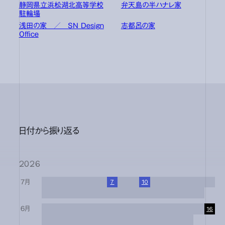
静岡県立浜松湖北高等学校
弁天島の半ハナレ家
駐輪場
浅田の家 ／ SN Design
志都呂の家
Office
日付から振り返る
2026
7月
1
2
3
4
5
6
7
8
9
10
11
12
13
14
15
16
17
18
19
20
21
22
23
24
25
26
27
28
29
30
31
6月
1
2
3
4
5
6
7
8
9
10
11
12
13
14
15
16
17
18
19
20
21
22
23
24
25
26
27
28
29
30